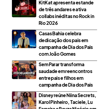
KitKat apresenta estande
de três andares e ativa
collabs inéditas no Rock in
Rio 2026
Casas Bahia celebra
dedicação dos pais em
campanha de Dia dos Pais
com João Gomes
Sem Parar transforma
saudade em reencontros
entre pais e filhos em
campanha de Dia dos Pais
Disney reúne Niina Secrets,
Karol Pinheiro, Taciele, Lu
Ferreira e Rayza Nicácio em