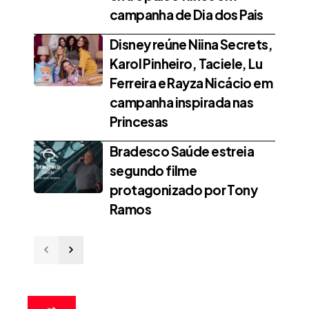
campanha de Dia dos Pais
Disney reúne Niina Secrets,
Karol Pinheiro, Taciele, Lu
Ferreira e Rayza Nicácio em
campanha inspirada nas
Princesas
Bradesco Saúde estreia
segundo filme
protagonizado por Tony
Ramos