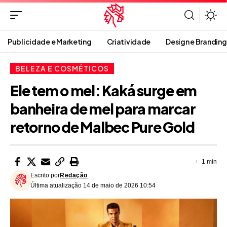
Publicidade e Marketing
Criatividade
Design e Branding
BELEZA E COSMÉTICOS
Ele tem o mel: Kaká surge em
banheira de mel para marcar
retorno de Malbec Pure Gold
1 min
Escrito por
Redação
Última atualização 14 de maio de 2026 10:54