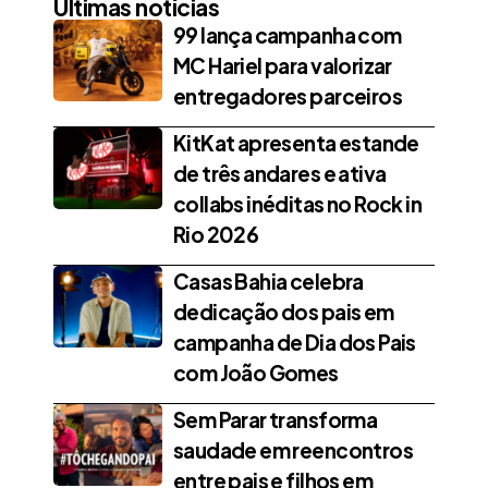
Últimas notícias
99 lança campanha com
MC Hariel para valorizar
entregadores parceiros
KitKat apresenta estande
de três andares e ativa
collabs inéditas no Rock in
Rio 2026
Casas Bahia celebra
dedicação dos pais em
campanha de Dia dos Pais
com João Gomes
Sem Parar transforma
saudade em reencontros
entre pais e filhos em