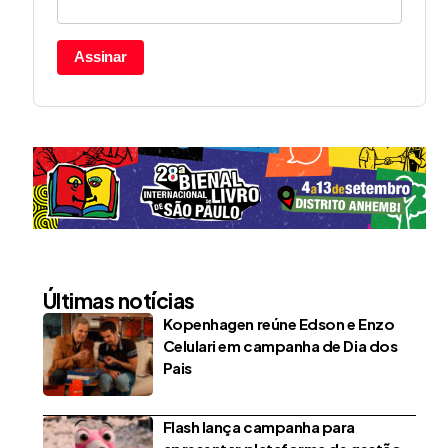
Assinar
Últimas notícias
Kopenhagen reúne Edson e Enzo
Celulari em campanha de Dia dos
Pais
Flash lança campanha para