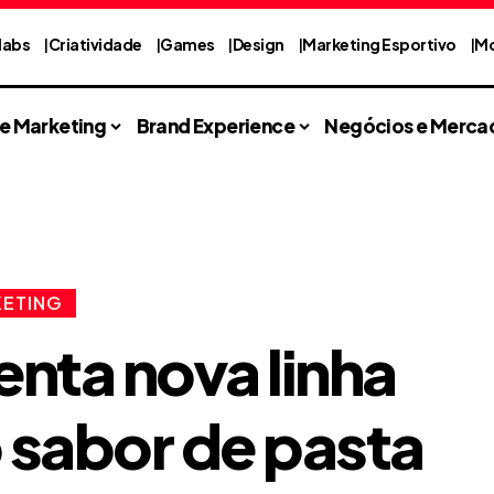
labs
Criatividade
Games
Design
Marketing Esportivo
Mo
 e Marketing
Brand Experience
Negócios e Merca
KETING
enta nova linha
 sabor de pasta