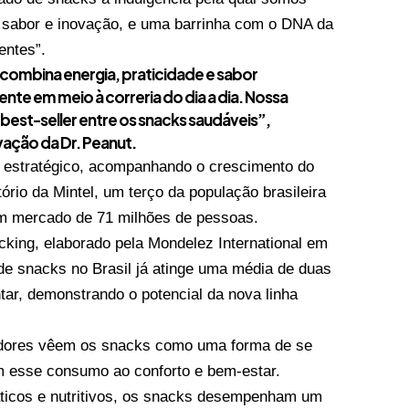
 sabor e inovação, e uma barrinha com o DNA da
entes”.
 combina energia, praticidade e sabor
gente em meio à correria do dia a dia. Nossa
best-seller entre os snacks saudáveis”,
vação da Dr. Peanut.
estratégico, acompanhando o crescimento do
ório da Mintel, um terço da população brasileira
m mercado de 71 milhões de pessoas.
cking, elaborado pela Mondelez International em
de snacks no Brasil já atinge uma média de duas
tar, demonstrando o potencial da nova linha
idores vêem os snacks como uma forma de se
 esse consumo ao conforto e bem-estar.
ticos e nutritivos, os snacks desempenham um