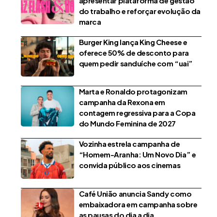
apresentar plataforma de gestão
do trabalho e reforçar evolução da
marca
Burger King lança King Cheese e
oferece 50% de desconto para
quem pedir sanduíche com “uai”
Marta e Ronaldo protagonizam
campanha da Rexona em
contagem regressiva para a Copa
do Mundo Feminina de 2027
Vozinha estrela campanha de
“Homem-Aranha: Um Novo Dia” e
convida público aos cinemas
Café União anuncia Sandy como
embaixadora em campanha sobre
as pausas do dia a dia