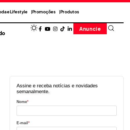
da e Lifestyle
Promoções
Produtos
Anuncie
do
Assine e receba notícias e novidades
semanalmente.
Nome
*
E-mail
*