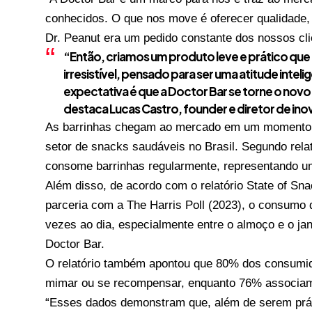
conhecidos. O que nos move é oferecer qualidade,
Dr. Peanut era um pedido constante dos nossos cli
“Então, criamos um produto leve e prático que
irresistível, pensado para ser uma atitude inteli
expectativa é que a Doctor Bar se torne o novo 
destaca Lucas Castro, founder e diretor de ino
As barrinhas chegam ao mercado em um momento 
setor de snacks saudáveis no Brasil. Segundo relat
consome barrinhas regularmente, representando u
Além disso, de acordo com o relatório State of Sna
parceria com a The Harris Poll (2023), o consumo 
vezes ao dia, especialmente entre o almoço e o jan
Doctor Bar.
O relatório também apontou que 80% dos consum
mimar ou se recompensar, enquanto 76% associam
“Esses dados demonstram que, além de serem prá