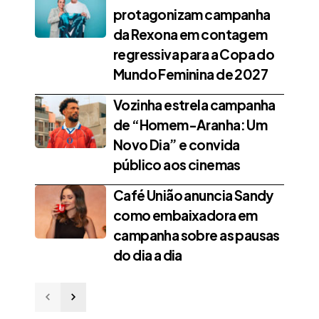
protagonizam campanha
da Rexona em contagem
regressiva para a Copa do
Mundo Feminina de 2027
Vozinha estrela campanha
de “Homem-Aranha: Um
Novo Dia” e convida
público aos cinemas
Café União anuncia Sandy
como embaixadora em
campanha sobre as pausas
do dia a dia