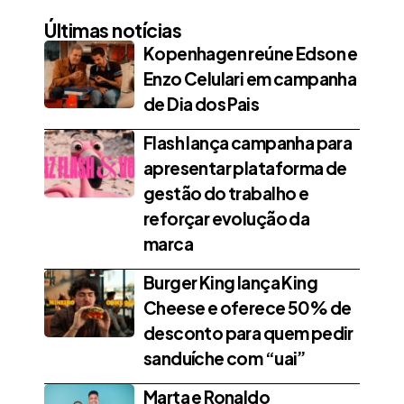
Últimas notícias
Kopenhagen reúne Edson e
Enzo Celulari em campanha
de Dia dos Pais
Flash lança campanha para
apresentar plataforma de
gestão do trabalho e
reforçar evolução da
marca
Burger King lança King
Cheese e oferece 50% de
desconto para quem pedir
sanduíche com “uai”
Marta e Ronaldo