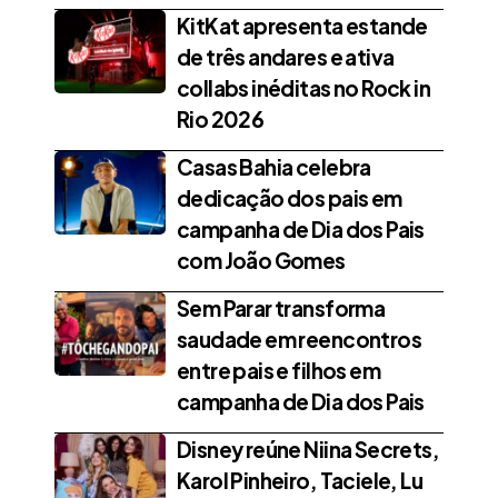
KitKat apresenta estande
de três andares e ativa
collabs inéditas no Rock in
Rio 2026
Casas Bahia celebra
dedicação dos pais em
campanha de Dia dos Pais
com João Gomes
Sem Parar transforma
saudade em reencontros
entre pais e filhos em
campanha de Dia dos Pais
Disney reúne Niina Secrets,
Karol Pinheiro, Taciele, Lu