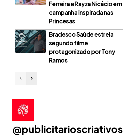
Ferreira e Rayza Nicácio em
campanha inspirada nas
Princesas
Bradesco Saúde estreia
segundo filme
protagonizado por Tony
Ramos
@publicitarioscriativos