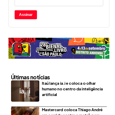
Assinar
Últimas notícias
Itaú lança ia.i e coloca o olhar
humano no centro da inteligência
artificial
Mastercard coloca Thiago André