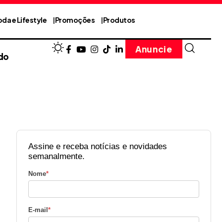
da e Lifestyle
Promoções
Produtos
Anuncie
do
Assine e receba notícias e novidades
semanalmente.
Nome
*
E-mail
*