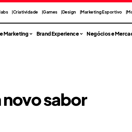
labs
Criatividade
Games
Design
Marketing Esportivo
Mo
 e Marketing
Brand Experience
Negócios e Merca
 novo sabor