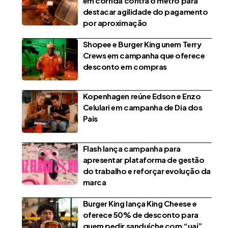
em corrida contra o metrô para
destacar agilidade do pagamento
por aproximação
Shopee e Burger King unem Terry
Crews em campanha que oferece
desconto em compras
Kopenhagen reúne Edson e Enzo
Celulari em campanha de Dia dos
Pais
Flash lança campanha para
apresentar plataforma de gestão
do trabalho e reforçar evolução da
marca
Burger King lança King Cheese e
oferece 50% de desconto para
quem pedir sanduíche com “uai”