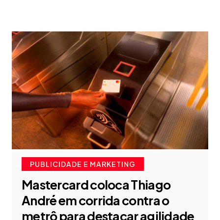
PUBLICIDADE E MARKETING
Mastercard coloca Thiago
André em corrida contra o
metrô para destacar agilidade