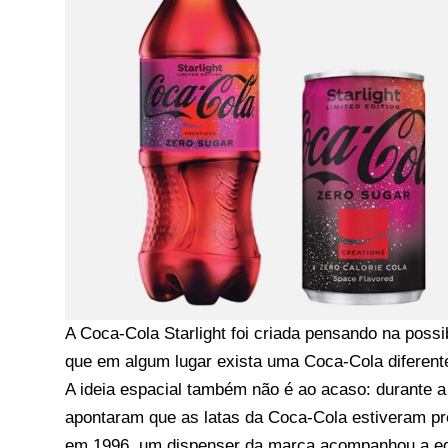
A Coca-Cola Starlight foi criada pensando na possi
que em algum lugar exista uma Coca-Cola diferen
A ideia espacial também não é ao acaso: durante 
apontaram que as latas da Coca-Cola estiveram p
em 1996, um dispenser da marca acompanhou a eq