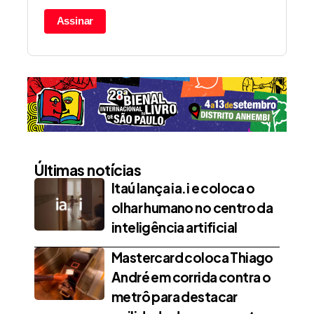
Assinar
Últimas notícias
Itaú lança ia.i e coloca o
olhar humano no centro da
inteligência artificial
Mastercard coloca Thiago
André em corrida contra o
metrô para destacar