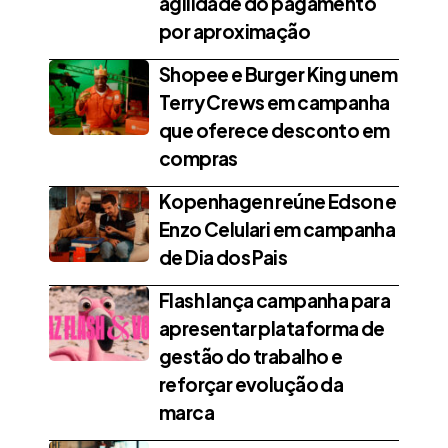
agilidade do pagamento
por aproximação
Shopee e Burger King unem
Terry Crews em campanha
que oferece desconto em
compras
Kopenhagen reúne Edson e
Enzo Celulari em campanha
de Dia dos Pais
Flash lança campanha para
apresentar plataforma de
gestão do trabalho e
reforçar evolução da
marca