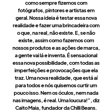
como sempre fizemos com
fotógrafos, pintores e artistas em
geral. Nossa ideia é testar essa nova
realidade e fazer uma brincadeira com
o que, na real, não existe. E, se não
existe, assim como fazemos com
nossos produtos e as ações de marca,
a gente vai lá e inventa. É sensacional
essa nova possibilidade, com todas as
imperfeições e provocações que ela
traz. Uma nova realidade, que está aí
para todos e nós quisemos curtir um
pouco isso. Nem os óculos, nem nada
nas imagens, é real. Uma loucura!”, diz
Caito Maia, fundador da
Chilli Beans
.