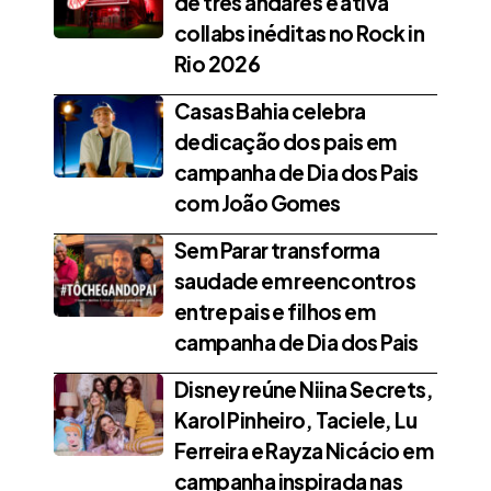
de três andares e ativa
collabs inéditas no Rock in
Rio 2026
Casas Bahia celebra
dedicação dos pais em
campanha de Dia dos Pais
com João Gomes
Sem Parar transforma
saudade em reencontros
entre pais e filhos em
campanha de Dia dos Pais
Disney reúne Niina Secrets,
Karol Pinheiro, Taciele, Lu
Ferreira e Rayza Nicácio em
campanha inspirada nas