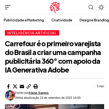
Publicidade e Marketing
Criatividade
Design e Branding
INTELIGÊNCIA ARTIFICIAL
Carrefour é o primeiro varejista
do Brasil a criar uma campanha
publicitária 360° com apoio da
IA Generativa Adobe
5 min
Escrito por
Alana Santos
Última atualização 23 de setembro de 2025 16:00