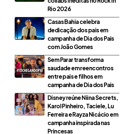
collabs inéditas no Rock in
Rio 2026
Casas Bahia celebra
dedicação dos pais em
campanha de Dia dos Pais
com João Gomes
Sem Parar transforma
saudade em reencontros
entre pais e filhos em
campanha de Dia dos Pais
Disney reúne Niina Secrets,
Karol Pinheiro, Taciele, Lu
Ferreira e Rayza Nicácio em
campanha inspirada nas
Princesas