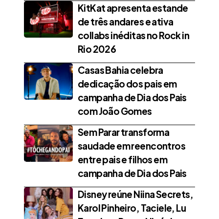
KitKat apresenta estande
de três andares e ativa
collabs inéditas no Rock in
Rio 2026
Casas Bahia celebra
dedicação dos pais em
campanha de Dia dos Pais
com João Gomes
Sem Parar transforma
saudade em reencontros
entre pais e filhos em
campanha de Dia dos Pais
Disney reúne Niina Secrets,
Karol Pinheiro, Taciele, Lu