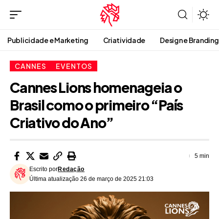
Publicidade e Marketing
Criatividade
Design e Branding
CANNES
EVENTOS
Cannes Lions homenageia o
Brasil como o primeiro “País
Criativo do Ano”
5 min
Escrito por
Redação
Última atualização 26 de março de 2025 21:03