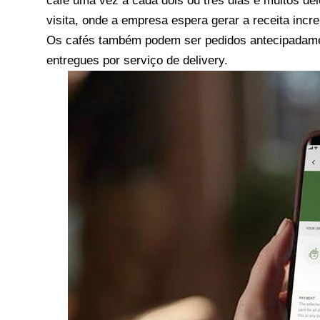
café uma vez a cada dois ou três dias e muitos d
visita, onde a empresa espera gerar a receita incr
Os cafés também podem ser pedidos antecipadament
entregues por serviço de delivery.