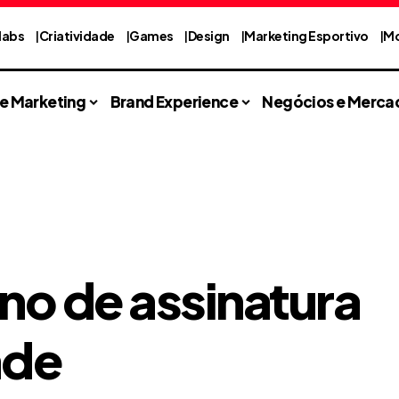
labs
Criatividade
Games
Design
Marketing Esportivo
Mo
 e Marketing
Brand Experience
Negócios e Merca
ano de assinatura
ade