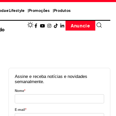
da e Lifestyle
Promoções
Produtos
Anuncie
do
Assine e receba notícias e novidades
semanalmente.
Nome
*
E-mail
*