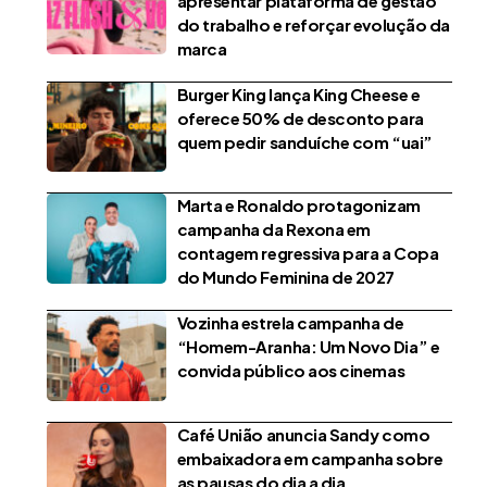
apresentar plataforma de gestão
do trabalho e reforçar evolução da
marca
Burger King lança King Cheese e
oferece 50% de desconto para
quem pedir sanduíche com “uai”
Marta e Ronaldo protagonizam
campanha da Rexona em
contagem regressiva para a Copa
do Mundo Feminina de 2027
Vozinha estrela campanha de
“Homem-Aranha: Um Novo Dia” e
convida público aos cinemas
Café União anuncia Sandy como
embaixadora em campanha sobre
as pausas do dia a dia