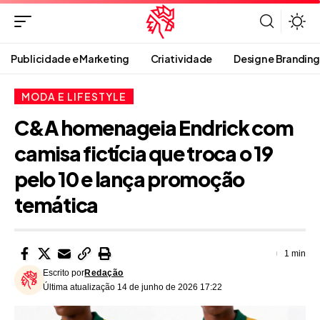
Publicidade e Marketing
Criatividade
Design e Branding
MODA E LIFESTYLE
C&A homenageia Endrick com
camisa fictícia que troca o 19
pelo 10 e lança promoção
temática
1 min
Escrito por
Redação
Última atualização 14 de junho de 2026 17:22