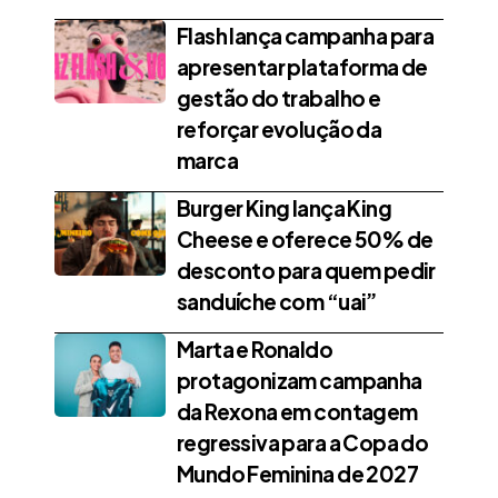
Flash lança campanha para
apresentar plataforma de
gestão do trabalho e
reforçar evolução da
marca
Burger King lança King
Cheese e oferece 50% de
desconto para quem pedir
sanduíche com “uai”
Marta e Ronaldo
protagonizam campanha
da Rexona em contagem
regressiva para a Copa do
Mundo Feminina de 2027