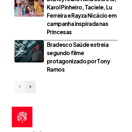
Karol Pinheiro, Taciele, Lu
Ferreira e Rayza Nicácio em
campanha inspirada nas
Princesas
Bradesco Saúde estreia
segundo filme
protagonizado por Tony
Ramos