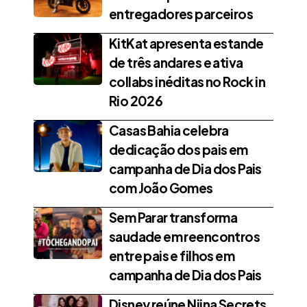
entregadores parceiros
KitKat apresenta estande
de três andares e ativa
collabs inéditas no Rock in
Rio 2026
Casas Bahia celebra
dedicação dos pais em
campanha de Dia dos Pais
com João Gomes
Sem Parar transforma
saudade em reencontros
entre pais e filhos em
campanha de Dia dos Pais
Disney reúne Niina Secrets,