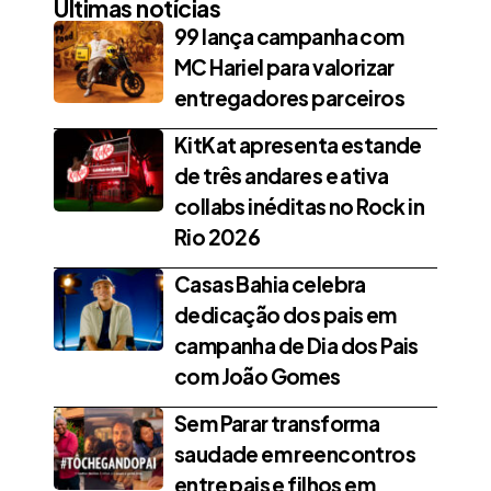
Últimas notícias
99 lança campanha com
MC Hariel para valorizar
entregadores parceiros
KitKat apresenta estande
de três andares e ativa
collabs inéditas no Rock in
Rio 2026
Casas Bahia celebra
dedicação dos pais em
campanha de Dia dos Pais
com João Gomes
Sem Parar transforma
saudade em reencontros
entre pais e filhos em