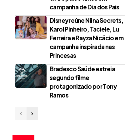
campanha de Dia dos Pais
Disney reúne Niina Secrets,
Karol Pinheiro, Taciele, Lu
Ferreira e Rayza Nicácio em
campanha inspirada nas
Princesas
Bradesco Saúde estreia
segundo filme
protagonizado por Tony
Ramos