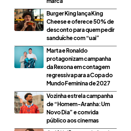
marca
Burger King lança King
Cheese e oferece 50% de
desconto para quem pedir
sanduíche com “uai”
Marta e Ronaldo
protagonizam campanha
da Rexona em contagem
regressiva para a Copa do
Mundo Feminina de 2027
Vozinha estrela campanha
de “Homem-Aranha: Um
Novo Dia” e convida
público aos cinemas