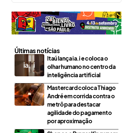
Últimas notícias
Itaú lança ia.i e coloca o
olhar humano no centro da
inteligência artificial
Mastercard coloca Thiago
André em corrida contra o
metrô para destacar
agilidade do pagamento
por aproximação