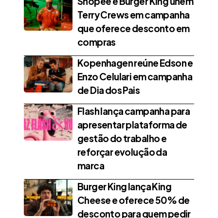
Shopee e Burger King unem
Terry Crews em campanha
que oferece desconto em
compras
Kopenhagen reúne Edson e
Enzo Celulari em campanha
de Dia dos Pais
Flash lança campanha para
apresentar plataforma de
gestão do trabalho e
reforçar evolução da
marca
Burger King lança King
Cheese e oferece 50% de
desconto para quem pedir