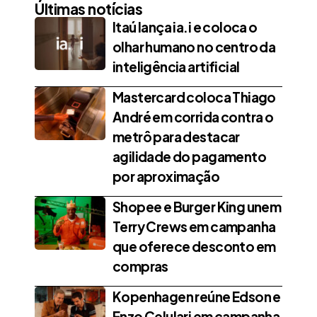
Últimas notícias
Itaú lança ia.i e coloca o
olhar humano no centro da
inteligência artificial
Mastercard coloca Thiago
André em corrida contra o
metrô para destacar
agilidade do pagamento
por aproximação
Shopee e Burger King unem
Terry Crews em campanha
que oferece desconto em
compras
Kopenhagen reúne Edson e
Enzo Celulari em campanha