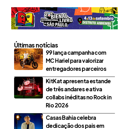
Últimas notícias
99 lança campanha com
MC Hariel para valorizar
entregadores parceiros
KitKat apresenta estande
de três andares e ativa
collabs inéditas no Rock in
Rio 2026
Casas Bahia celebra
dedicação dos pais em