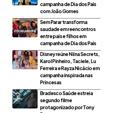
campanha de Dia dos Pais
com João Gomes
Sem Parar transforma
saudade em reencontros
entre pais e filhos em
campanha de Dia dos Pais
Disney reúne Niina Secrets,
Karol Pinheiro, Taciele, Lu
Ferreira e Rayza Nicácio em
campanha inspirada nas
Princesas
Bradesco Saúde estreia
segundo filme
protagonizado por Tony