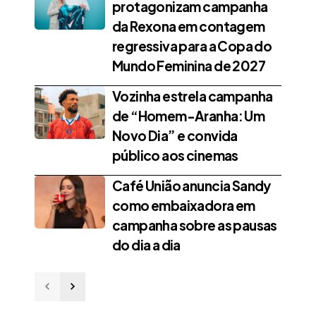
protagonizam campanha
da Rexona em contagem
regressiva para a Copa do
Mundo Feminina de 2027
Vozinha estrela campanha
de “Homem-Aranha: Um
Novo Dia” e convida
público aos cinemas
Café União anuncia Sandy
como embaixadora em
campanha sobre as pausas
do dia a dia