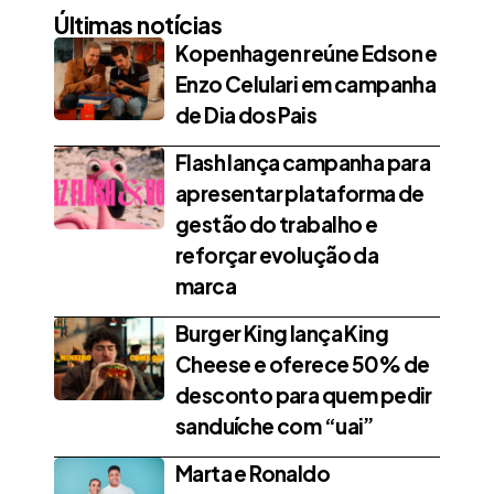
Últimas notícias
Kopenhagen reúne Edson e
Enzo Celulari em campanha
de Dia dos Pais
Flash lança campanha para
apresentar plataforma de
gestão do trabalho e
reforçar evolução da
marca
Burger King lança King
Cheese e oferece 50% de
desconto para quem pedir
sanduíche com “uai”
Marta e Ronaldo