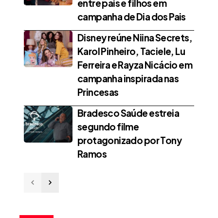
entre pais e filhos em
campanha de Dia dos Pais
Disney reúne Niina Secrets,
Karol Pinheiro, Taciele, Lu
Ferreira e Rayza Nicácio em
campanha inspirada nas
Princesas
Bradesco Saúde estreia
segundo filme
protagonizado por Tony
Ramos