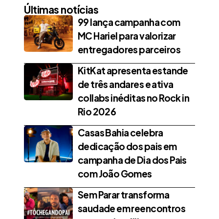
Últimas notícias
99 lança campanha com
MC Hariel para valorizar
entregadores parceiros
KitKat apresenta estande
de três andares e ativa
collabs inéditas no Rock in
Rio 2026
Casas Bahia celebra
dedicação dos pais em
campanha de Dia dos Pais
com João Gomes
Sem Parar transforma
saudade em reencontros