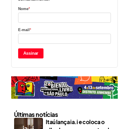
Nome
*
E-mail
*
Assinar
Últimas notícias
Itaú lança ia.i e coloca o