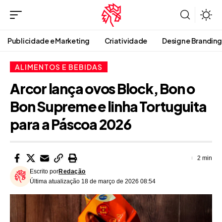
Publicidade e Marketing
Criatividade
Design e Branding
ALIMENTOS E BEBIDAS
Arcor lança ovos Block, Bon o
Bon Supreme e linha Tortuguita
para a Páscoa 2026
2 min
Escrito por
Redação
Última atualização 18 de março de 2026 08:54