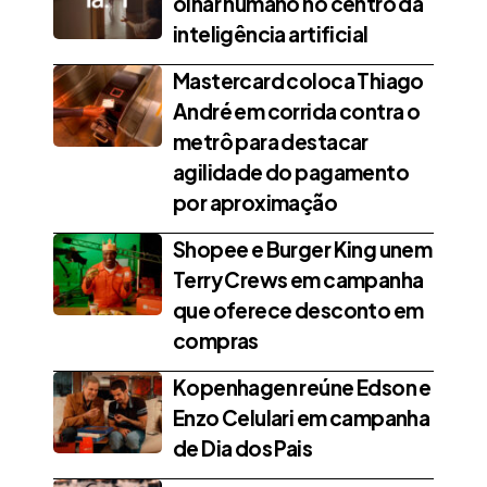
olhar humano no centro da
inteligência artificial
Mastercard coloca Thiago
André em corrida contra o
metrô para destacar
agilidade do pagamento
por aproximação
Shopee e Burger King unem
Terry Crews em campanha
que oferece desconto em
compras
Kopenhagen reúne Edson e
Enzo Celulari em campanha
de Dia dos Pais