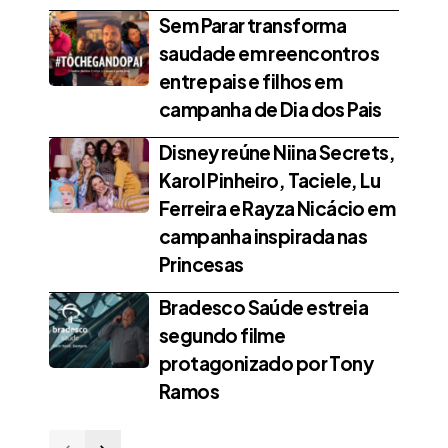
Sem Parar transforma
saudade em reencontros
entre pais e filhos em
campanha de Dia dos Pais
Disney reúne Niina Secrets,
Karol Pinheiro, Taciele, Lu
Ferreira e Rayza Nicácio em
campanha inspirada nas
Princesas
Bradesco Saúde estreia
segundo filme
protagonizado por Tony
Ramos