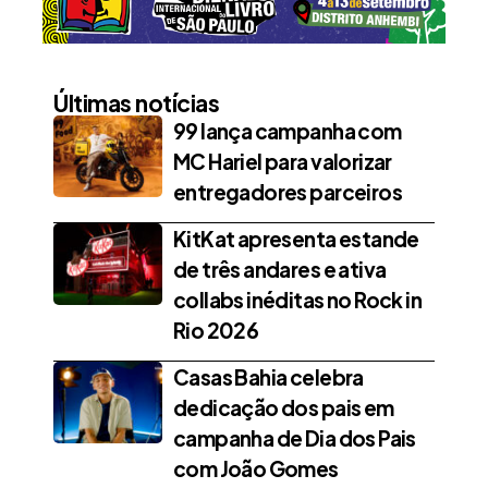
Últimas notícias
99 lança campanha com
MC Hariel para valorizar
entregadores parceiros
KitKat apresenta estande
de três andares e ativa
collabs inéditas no Rock in
Rio 2026
Casas Bahia celebra
dedicação dos pais em
campanha de Dia dos Pais
com João Gomes