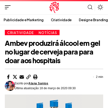
Publicidade e Marketing
Criatividade
Design e Branding
CRIATIVIDADE
NOTÍCIAS
Ambev produzirá álcool em gel
no lugar de cerveja para para
doar aos hospitais
2 min
Escrito por
Alana Santos
Última atualização 18 de março de 2020 09:30