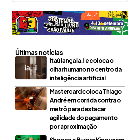
Últimas notícias
Itaú lança ia.i e coloca o
olhar humano no centro da
inteligência artificial
Mastercard coloca Thiago
André em corrida contra o
metrô para destacar
agilidade do pagamento
por aproximação
Shopee e Burger King unem