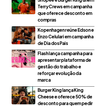
Terry Crews em campanha
que oferece desconto em
compras
Kopenhagen reúne Edson e
Enzo Celulari em campanha
de Dia dos Pais
Flash lança campanha para
apresentar plataforma de
gestão do trabalho e
reforçar evolução da
marca
Burger King lança King
Cheese e oferece 50% de
desconto para quem pedir