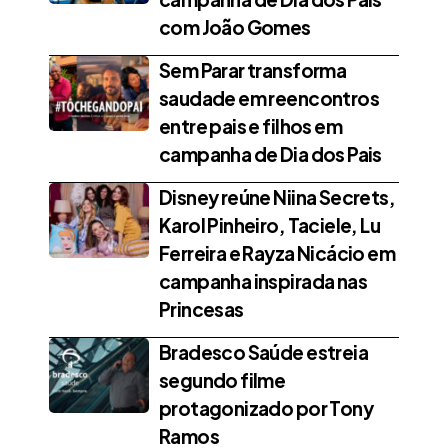
com João Gomes
Sem Parar transforma
saudade em reencontros
entre pais e filhos em
campanha de Dia dos Pais
Disney reúne Niina Secrets,
Karol Pinheiro, Taciele, Lu
Ferreira e Rayza Nicácio em
campanha inspirada nas
Princesas
Bradesco Saúde estreia
segundo filme
protagonizado por Tony
Ramos