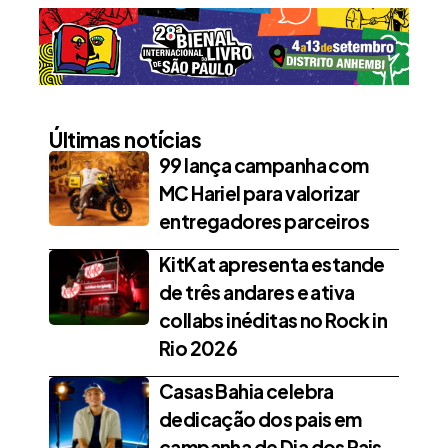
Últimas notícias
99 lança campanha com
MC Hariel para valorizar
entregadores parceiros
KitKat apresenta estande
de três andares e ativa
collabs inéditas no Rock in
Rio 2026
Casas Bahia celebra
dedicação dos pais em
campanha de Dia dos Pais