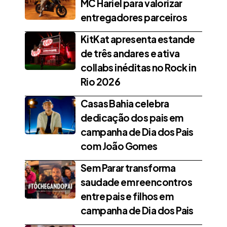
MC Hariel para valorizar
entregadores parceiros
KitKat apresenta estande
de três andares e ativa
collabs inéditas no Rock in
Rio 2026
Casas Bahia celebra
dedicação dos pais em
campanha de Dia dos Pais
com João Gomes
Sem Parar transforma
saudade em reencontros
entre pais e filhos em
campanha de Dia dos Pais