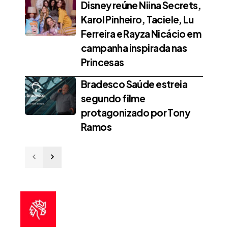
Disney reúne Niina Secrets,
Karol Pinheiro, Taciele, Lu
Ferreira e Rayza Nicácio em
campanha inspirada nas
Princesas
Bradesco Saúde estreia
segundo filme
protagonizado por Tony
Ramos