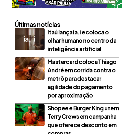
Últimas notícias
Itaú lança ia.i e coloca o
olhar humano no centro da
inteligência artificial
Mastercard coloca Thiago
André em corrida contra o
metrô para destacar
agilidade do pagamento
por aproximação
Shopee e Burger King unem
Terry Crews em campanha
que oferece desconto em
compras