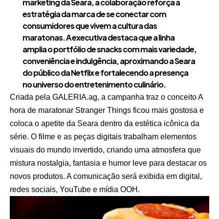
marketing da Seara, a colaboração reforça a
estratégia da marca de se conectar com
consumidores que vivem a cultura das
maratonas. A executiva destaca que a linha
amplia o portfólio de snacks com mais variedade,
conveniência e indulgência, aproximando a Seara
do público da Netflix e fortalecendo a presença
no universo do entretenimento culinário.
Criada pela GALERIA.ag, a campanha traz o conceito A
hora de maratonar Stranger Things ficou mais gostosa e
coloca o apetite da Seara dentro da estética icônica da
série. O filme e as peças digitais trabalham elementos
visuais do mundo invertido, criando uma atmosfera que
mistura nostalgia, fantasia e humor leve para destacar os
novos produtos. A comunicação será exibida em digital,
redes sociais, YouTube e mídia OOH.