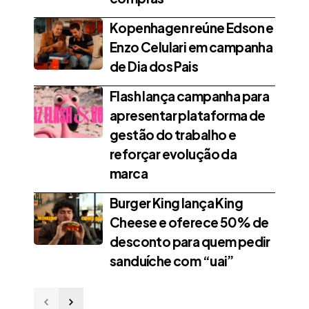
Kopenhagen reúne Edson e
Enzo Celulari em campanha
de Dia dos Pais
Flash lança campanha para
apresentar plataforma de
gestão do trabalho e
reforçar evolução da
marca
Burger King lança King
Cheese e oferece 50% de
desconto para quem pedir
sanduíche com “uai”