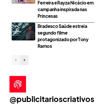
Ferreira e Rayza Nicácio em
campanha inspirada nas
Princesas
Bradesco Saúde estreia
segundo filme
protagonizado por Tony
Ramos
@publicitarioscriativos