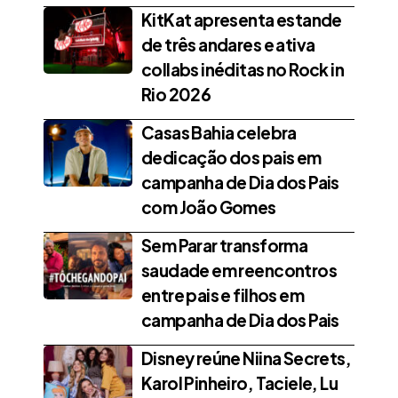
KitKat apresenta estande
de três andares e ativa
collabs inéditas no Rock in
Rio 2026
Casas Bahia celebra
dedicação dos pais em
campanha de Dia dos Pais
com João Gomes
Sem Parar transforma
saudade em reencontros
entre pais e filhos em
campanha de Dia dos Pais
Disney reúne Niina Secrets,
Karol Pinheiro, Taciele, Lu