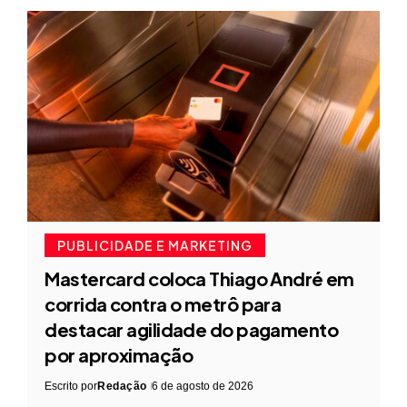
PUBLICIDADE E MARKETING
Mastercard coloca Thiago André em
corrida contra o metrô para
destacar agilidade do pagamento
por aproximação
Escrito por
Redação
6 de agosto de 2026