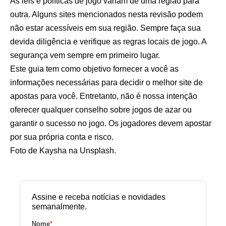
As leis e políticas de jogo variam de uma região para
outra. Alguns sites mencionados nesta revisão podem
não estar acessíveis em sua região. Sempre faça sua
devida diligência e verifique as regras locais de jogo. A
segurança vem sempre em primeiro lugar.
Este guia tem como objetivo fornecer a você as
informações necessárias para decidir o melhor site de
apostas para você. Entretanto, não é nossa intenção
oferecer qualquer conselho sobre jogos de azar ou
garantir o sucesso no jogo. Os jogadores devem apostar
por sua própria conta e risco.
Foto de
Kaysha
na
Unsplash
.
Assine e receba notícias e novidades
semanalmente.
Nome
*