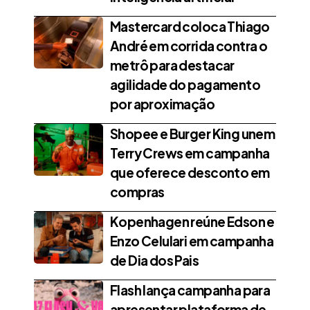
Mastercard coloca Thiago
André em corrida contra o
metrô para destacar
agilidade do pagamento
por aproximação
Shopee e Burger King unem
Terry Crews em campanha
que oferece desconto em
compras
Kopenhagen reúne Edson e
Enzo Celulari em campanha
de Dia dos Pais
Flash lança campanha para
apresentar plataforma de