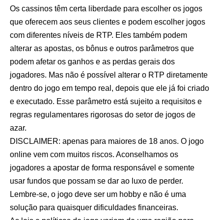
Os cassinos têm certa liberdade para escolher os jogos
que oferecem aos seus clientes e podem escolher jogos
com diferentes níveis de RTP. Eles também podem
alterar as apostas, os bônus e outros parâmetros que
podem afetar os ganhos e as perdas gerais dos
jogadores. Mas não é possível alterar o RTP diretamente
dentro do jogo em tempo real, depois que ele já foi criado
e executado. Esse parâmetro está sujeito a requisitos e
regras regulamentares rigorosas do setor de jogos de
azar.
DISCLAIMER: apenas para maiores de 18 anos. O jogo
online vem com muitos riscos. Aconselhamos os
jogadores a apostar de forma responsável e somente
usar fundos que possam se dar ao luxo de perder.
Lembre-se, o jogo deve ser um hobby e não é uma
solução para quaisquer dificuldades financeiras.