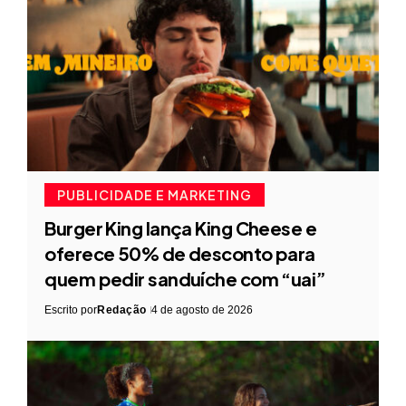
PUBLICIDADE E MARKETING
Burger King lança King Cheese e
oferece 50% de desconto para
quem pedir sanduíche com “uai”
Escrito por
Redação
4 de agosto de 2026