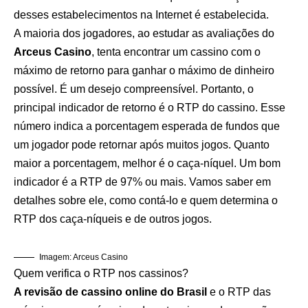
desses estabelecimentos na Internet é estabelecida.
A maioria dos jogadores, ao estudar as avaliações do
Arceus Casino
, tenta encontrar um cassino com o
máximo de retorno para ganhar o máximo de dinheiro
possível. É um desejo compreensível. Portanto, o
principal indicador de retorno é o RTP do cassino. Esse
número indica a porcentagem esperada de fundos que
um jogador pode retornar após muitos jogos. Quanto
maior a porcentagem, melhor é o caça-níquel. Um bom
indicador é a RTP de 97% ou mais. Vamos saber em
detalhes sobre ele, como contá-lo e quem determina o
RTP dos caça-níqueis e de outros jogos.
Imagem: Arceus Casino
Quem verifica o RTP nos cassinos?
A revisão de cassino online do Brasil
e o RTP das