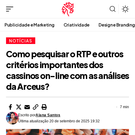
Publicidade e Marketing
Criatividade
Design e Branding
NOTÍCIAS
Como pesquisar o RTP e outros
critérios importantes dos
cassinos on-line com as análises
da Arceus?
7 min
Escrito por
Alana Santos
Última atualização 20 de setembro de 2025 19:32