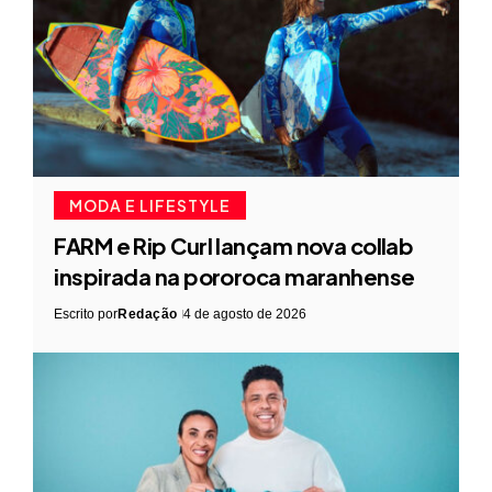
MODA E LIFESTYLE
FARM e Rip Curl lançam nova collab
inspirada na pororoca maranhense
Escrito por
Redação
4 de agosto de 2026