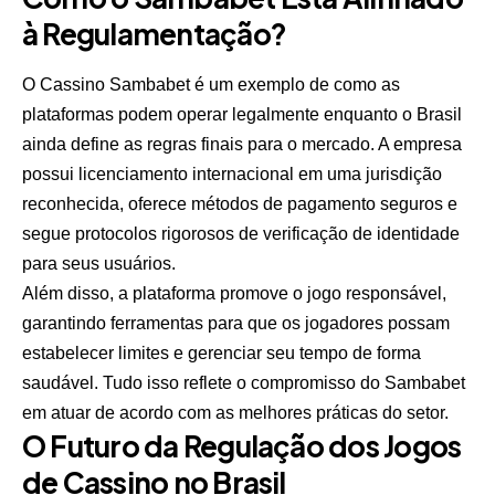
à Regulamentação?
O Cassino Sambabet
é um exemplo de como as
plataformas podem operar legalmente enquanto o Brasil
ainda define as regras finais para o mercado. A empresa
possui licenciamento internacional em uma jurisdição
reconhecida, oferece métodos de pagamento seguros e
segue protocolos rigorosos de verificação de identidade
para seus usuários.
Além disso, a plataforma promove o jogo responsável,
garantindo ferramentas para que os jogadores possam
estabelecer limites e gerenciar seu tempo de forma
saudável. Tudo isso reflete o compromisso do Sambabet
em atuar de acordo com as melhores práticas do setor.
O Futuro da Regulação dos Jogos
de Cassino no Brasil