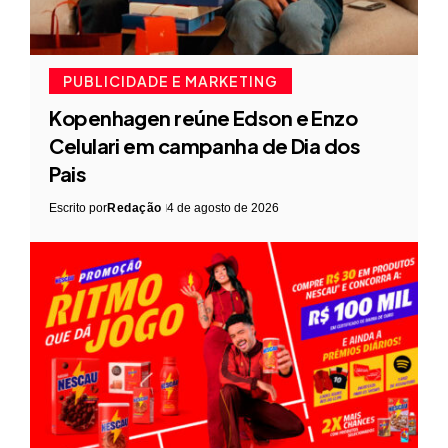
PUBLICIDADE E MARKETING
Kopenhagen reúne Edson e Enzo
Celulari em campanha de Dia dos
Pais
Escrito por
Redação
4 de agosto de 2026