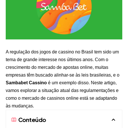
A regulação dos jogos de cassino no Brasil tem sido um
tema de grande interesse nos últimos anos. Com o
crescimento do mercado de apostas online, muitas
empresas têm buscado alinhar-se às leis brasileiras, e o
Sambabet Cassino
é um exemplo disso. Neste artigo,
vamos explorar a situação atual das regulamentações e
como o mercado de cassinos online está se adaptando
às mudanças.
Conteúdo