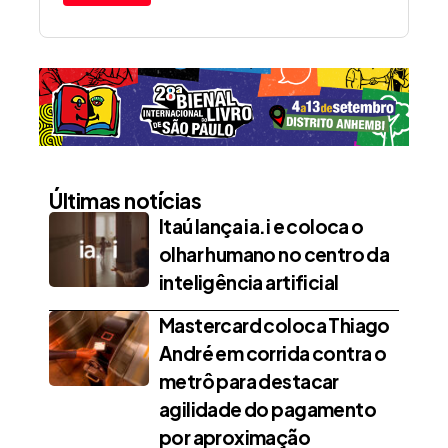
Últimas notícias
Itaú lança ia.i e coloca o
olhar humano no centro da
inteligência artificial
Mastercard coloca Thiago
André em corrida contra o
metrô para destacar
agilidade do pagamento
por aproximação