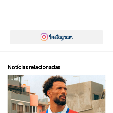
Notícias relacionadas