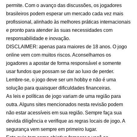
permite. Com o avanço das discussões, os jogadores
brasileiros podem esperar um mercado cada vez mais
profissional, alinhado às melhores práticas internacionais
e pronto para atender às suas necessidades com
responsabilidade e inovação.
DISCLAIMER: apenas para maiores de 18 anos. O jogo
online vem com muitos riscos. Aconselhamos os
jogadores a apostar de forma responsável e somente
usar fundos que possam se dar ao luxo de perder.
Lembre-se, o jogo deve ser um hobby e não é uma
solução para quaisquer dificuldades financeiras.
As leis e políticas de jogo variam de uma região para
outra. Alguns sites mencionados nesta revisão podem
não estar acessíveis em sua região. Sempre faça sua
devida diligência e verifique as regras locais de jogo. A
segurança vem sempre em primeiro lugar.