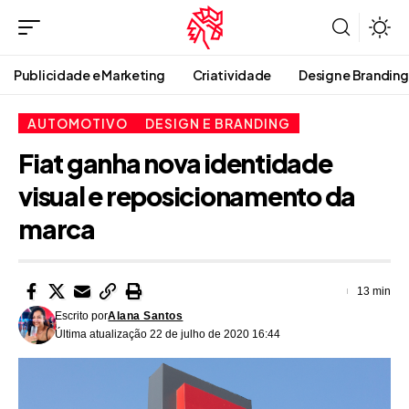
Publicidade e Marketing
Criatividade
Design e Branding
AUTOMOTIVO
DESIGN E BRANDING
Fiat ganha nova identidade
visual e reposicionamento da
marca
13 min
Escrito por
Alana Santos
Última atualização 22 de julho de 2020 16:44