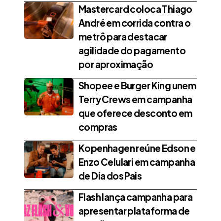
Mastercard coloca Thiago
André em corrida contra o
metrô para destacar
agilidade do pagamento
por aproximação
Shopee e Burger King unem
Terry Crews em campanha
que oferece desconto em
compras
Kopenhagen reúne Edson e
Enzo Celulari em campanha
de Dia dos Pais
Flash lança campanha para
apresentar plataforma de