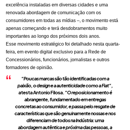
excelência instaladas em diversas cidades e uma
renovada abordagem de comunicação com os
consumidores em todas as mídias –, o movimento está
apenas começando e terá desdobramentos muito
importantes ao longo dos próximos dois anos.
Esse movimento estratégico foi detalhado nesta quarta-
feira, em evento digital exclusivo para a Rede de
Concessionários, funcionários, jornalistas e outros
formadores de opinião.
“
Poucas marcas são tão identificadas com a
paixão, o design e a autenticidade como a Fiat
“,
atesta Antonio Filosa. “
O reposicionamento é
abrangente, fundamentado em entregas
concretas ao consumidor, e passa pelo resgate de
características que são genuinamente nossas e nos
diferenciam de todos na Indústria: uma
abordagem autêntica e próxima das pessoas, a