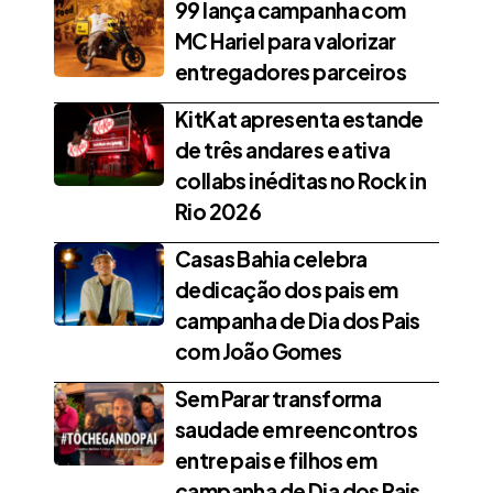
99 lança campanha com
MC Hariel para valorizar
entregadores parceiros
KitKat apresenta estande
de três andares e ativa
collabs inéditas no Rock in
Rio 2026
Casas Bahia celebra
dedicação dos pais em
campanha de Dia dos Pais
com João Gomes
Sem Parar transforma
saudade em reencontros
entre pais e filhos em
campanha de Dia dos Pais