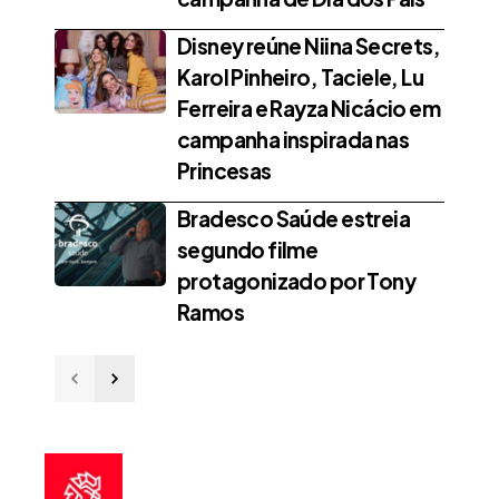
Disney reúne Niina Secrets,
Karol Pinheiro, Taciele, Lu
Ferreira e Rayza Nicácio em
campanha inspirada nas
Princesas
Bradesco Saúde estreia
segundo filme
protagonizado por Tony
Ramos