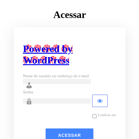
Acessar
Powered by
WordPress
Nome de usuário ou endereço de e-mail
Senha
Lembrar-me