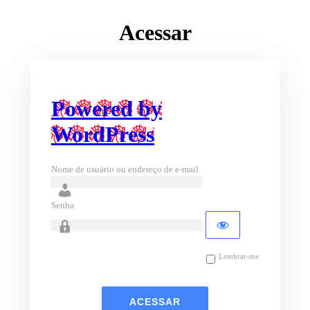
Acessar
Powered by
WordPress
Nome de usuário ou endereço de e-mail
Senha
Lembrar-me