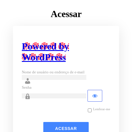
Acessar
Powered by
WordPress
Nome de usuário ou endereço de e-mail
Senha
Lembrar-me