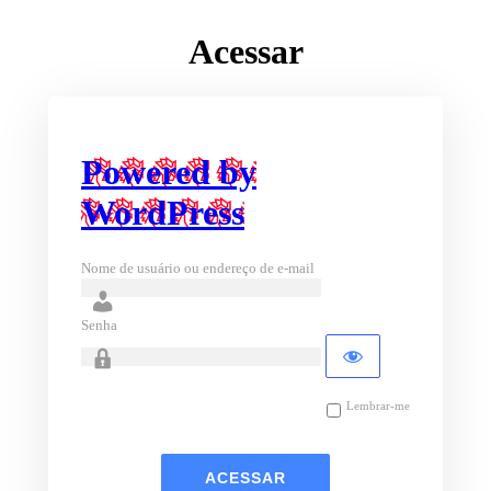
Acessar
Powered by
WordPress
Nome de usuário ou endereço de e-mail
Senha
Lembrar-me