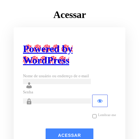
Acessar
Powered by
WordPress
Nome de usuário ou endereço de e-mail
Senha
Lembrar-me