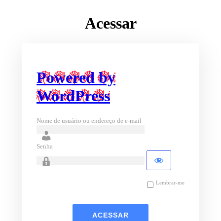
Acessar
Powered by
WordPress
Nome de usuário ou endereço de e-mail
Senha
Lembrar-me