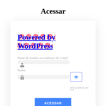
Acessar
Powered by
WordPress
Nome de usuário ou endereço de e-mail
Senha
Lembrar-me