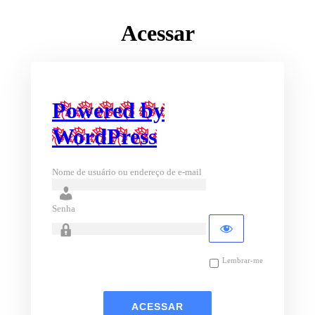
Acessar
Powered by
WordPress
Nome de usuário ou endereço de e-mail
Senha
Lembrar-me