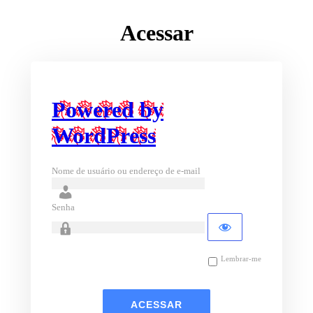
Acessar
Powered by
WordPress
Nome de usuário ou endereço de e-mail
Senha
Lembrar-me