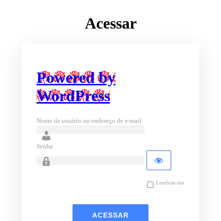
Acessar
Powered by
WordPress
Nome de usuário ou endereço de e-mail
Senha
Lembrar-me