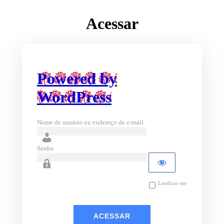
Acessar
Powered by
WordPress
Nome de usuário ou endereço de e-mail
Senha
Lembrar-me