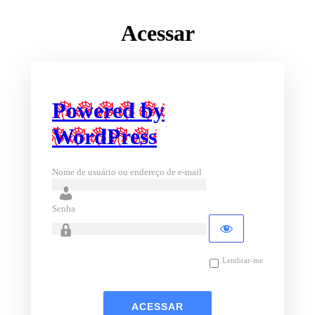
Acessar
Powered by
WordPress
Nome de usuário ou endereço de e-mail
Senha
Lembrar-me