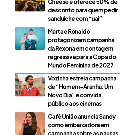
Cheese e oferece 50% de
desconto para quem pedir
sanduíche com “uai”
Marta e Ronaldo
protagonizam campanha
da Rexona em contagem
regressiva para a Copa do
Mundo Feminina de 2027
Vozinha estrela campanha
de “Homem-Aranha: Um
Novo Dia” e convida
público aos cinemas
Café União anuncia Sandy
como embaixadora em
campanha sobre as pausas